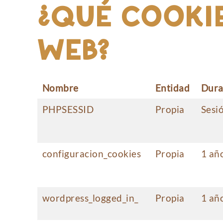
¿QUÉ COOKIE
WEB?
Nombre
Entidad
Dura
PHPSESSID
Propia
Sesi
configuracion_cookies
Propia
1 añ
wordpress_logged_in_
Propia
1 añ