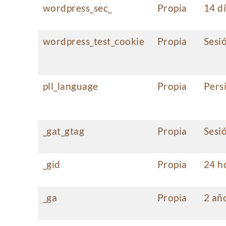
wordpress_sec_
Propia
14 d
wordpress_test_cookie
Propia
Sesi
pll_language
Propia
Pers
_gat_gtag
Propia
Sesi
_gid
Propia
24 h
_ga
Propia
2 añ