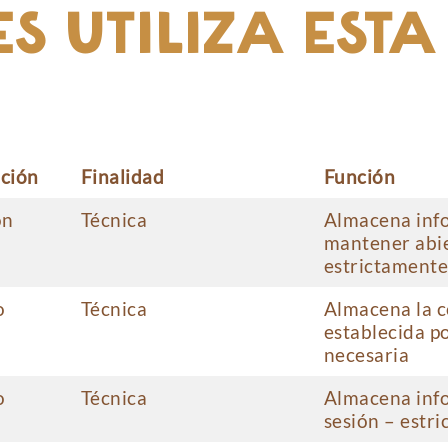
S UTILIZA EST
ción
Finalidad
Función
ón
Técnica
Almacena inf
mantener abier
estrictamente
o
Técnica
Almacena la c
establecida p
necesaria
o
Técnica
Almacena info
sesión – estr