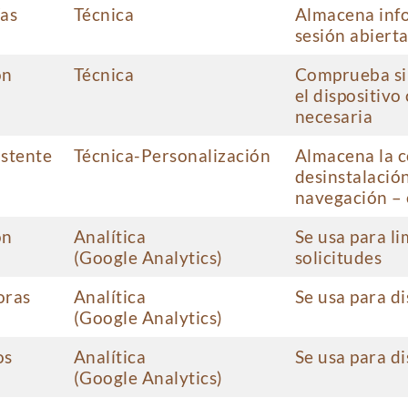
ías
Técnica
Almacena inf
sesión abiert
ón
Técnica
Comprueba si 
el dispositivo
necesaria
istente
Técnica-Personalización
Almacena la c
desinstalación
navegación – 
ón
Analítica
Se usa para li
(Google Analytics)
solicitudes
oras
Analítica
Se usa para di
(Google Analytics)
os
Analítica
Se usa para di
(Google Analytics)